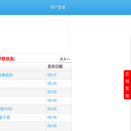
用户登录
求租信息
]
更多>>
发布日期
在
寓廉租房
08-07
线
08-06
客
08-06
服
08-06
2000
08-06
设备不要
08-06
08-06