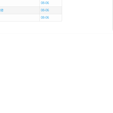
08-06
装修
08-06
08-06